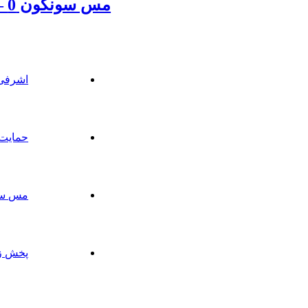
مس سونگون 0 – شهرداری ساوه 1
اشرفی
حمایت 
مس سونگون 0 –
پخش زن