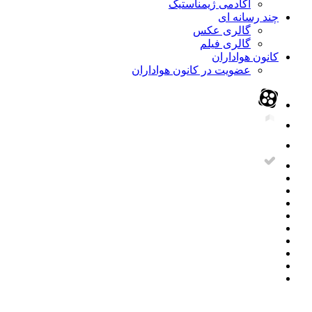
آکادمی ژیمناستیک
چند رسانه ای
گالری عکس
گالری فیلم
کانون هواداران
عضویت در کانون هواداران