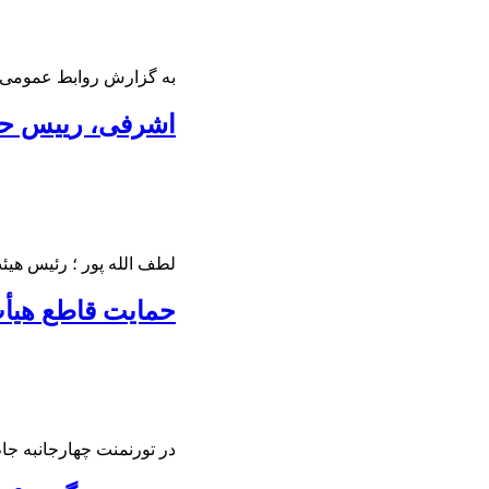
به گزارش روابط عمومی ب
اشرفی، رییس ح
لطف الله پور ؛ رئیس هیئ
حمایت قاطع هیأ
در تورنمنت چهارجانبه جا